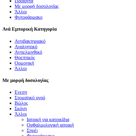
Προϊόντα
Με μορφή δοσολογίας
Άλλοι
Φυτοφάρμακο
Ανά Εμπορική Κατηγορία
Αντιβακτηριακό
Αναλγητικό
Αντιελμινθικό
Θρεπτικός
Ορμονική
Άλλοι
Με μορφή δοσολογίας
Ενεση
Στοματικό υγρό
Βώλος
Σκόνη
Άλλοι
Ιατρική για κατοικίδια
Οφθαλμολογική ιατρική
Σπρέι
Φυτοφάρμακο