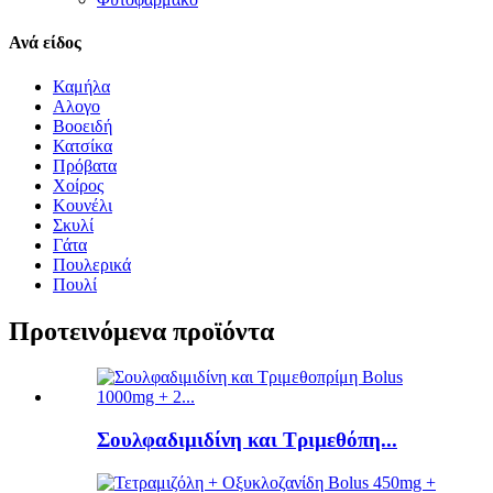
Ανά είδος
Καμήλα
Αλογο
Βοοειδή
Κατσίκα
Πρόβατα
Χοίρος
Κουνέλι
Σκυλί
Γάτα
Πουλερικά
Πουλί
Προτεινόμενα προϊόντα
Σουλφαδιμιδίνη και Τριμεθόπη...