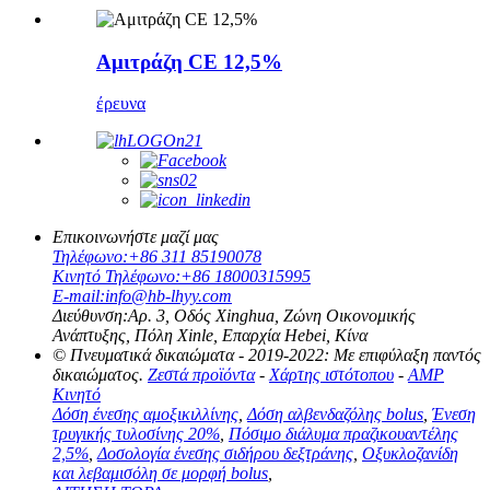
Αμιτράζη CE 12,5%
έρευνα
Επικοινωνήστε μαζί μας
Τηλέφωνο:
+86 311 85190078
Κινητό Τηλέφωνο:
+86 18000315995
E-mail:
info@hb-lhyy.com
Διεύθυνση:
Αρ. 3, Οδός Xinghua, Ζώνη Οικονομικής
Ανάπτυξης, Πόλη Xinle, Επαρχία Hebei, Κίνα
© Πνευματικά δικαιώματα - 2019-2022: Με επιφύλαξη παντός
δικαιώματος.
Ζεστά προϊόντα
-
Χάρτης ιστότοπου
-
AMP
Κινητό
Δόση ένεσης αμοξικιλλίνης
,
Δόση αλβενδαζόλης bolus
,
Ένεση
τρυγικής τυλοσίνης 20%
,
Πόσιμο διάλυμα πραζικουαντέλης
2,5%
,
Δοσολογία ένεσης σιδήρου δεξτράνης
,
Οξυκλοζανίδη
και λεβαμισόλη σε μορφή bolus
,