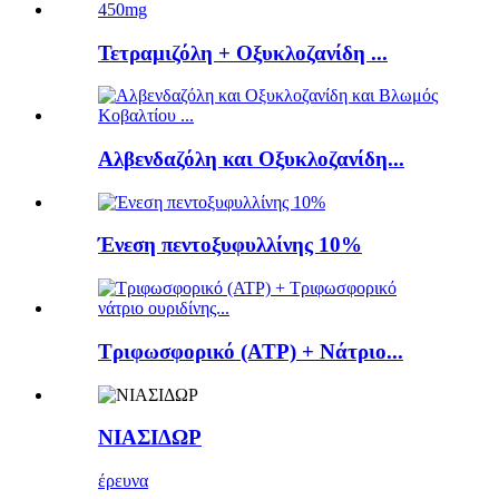
Τετραμιζόλη + Οξυκλοζανίδη ...
Αλβενδαζόλη και Οξυκλοζανίδη...
Ένεση πεντοξυφυλλίνης 10%
Τριφωσφορικό (ATP) + Νάτριο...
ΝΙΑΣΙΔΩΡ
έρευνα