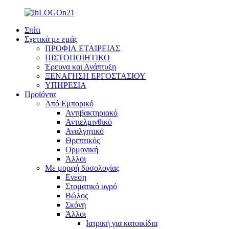
Σπίτι
Σχετικά με εμάς
ΠΡΟΦΙΛ ΕΤΑΙΡΕΙΑΣ
ΠΙΣΤΟΠΟΙΗΤΙΚΟ
Έρευνα και Ανάπτυξη
ΞΕΝΑΓΗΣΗ ΕΡΓΟΣΤΑΣΙΟΥ
ΥΠΗΡΕΣΙΑ
Προϊόντα
Από Εμπορικό
Αντιβακτηριακό
Αντιελμινθικό
Αναλγητικό
Θρεπτικός
Ορμονική
Άλλοι
Με μορφή δοσολογίας
Ενεση
Στοματικό υγρό
Βώλος
Σκόνη
Άλλοι
Ιατρική για κατοικίδια