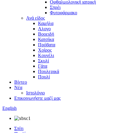
Οφθαλμολογική ιατρική
Σπρέι
Φυτοφάρμακο
Ανά είδος
Καμήλα
Αλογο
Βοοειδή
Κατσίκα
Πρόβατα
Χοίρος
Κουνέλι
Σκυλί
Γάτα
Πουλερικά
Πουλί
Βίντεο
Νέα
Ιστολόγιο
Επικοινωνήστε μαζί μας
English
Σπίτι