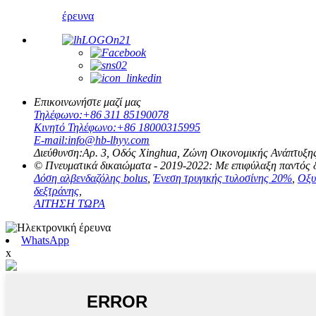
έρευνα
Επικοινωνήστε μαζί μας
Τηλέφωνο:
+86 311 85190078
Κινητό Τηλέφωνο:
+86 18000315995
E-mail:
info@hb-lhyy.com
Διεύθυνση:
Αρ. 3, Οδός Xinghua, Ζώνη Οικονομικής Ανάπτυξης
© Πνευματικά δικαιώματα - 2019-2022: Με επιφύλαξη παντός 
Δόση αλβενδαζόλης bolus
,
Ένεση τρυγικής τυλοσίνης 20%
,
Οξυ
δεξτράνης
,
ΑΙΤΗΣΗ ΤΩΡΑ
WhatsApp
x