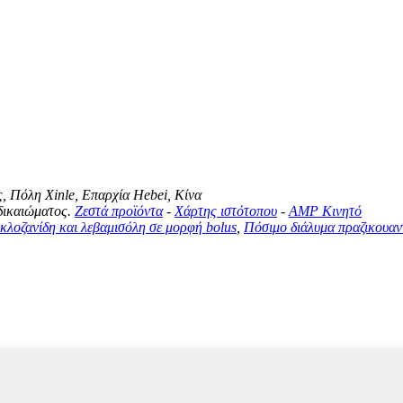
, Πόλη Xinle, Επαρχία Hebei, Κίνα
δικαιώματος.
Ζεστά προϊόντα
-
Χάρτης ιστότοπου
-
AMP Κινητό
κλοζανίδη και λεβαμισόλη σε μορφή bolus
,
Πόσιμο διάλυμα πραζικουαν