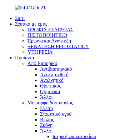
Σπίτι
Σχετικά με εμάς
ΠΡΟΦΙΛ ΕΤΑΙΡΕΙΑΣ
ΠΙΣΤΟΠΟΙΗΤΙΚΟ
Έρευνα και Ανάπτυξη
ΞΕΝΑΓΗΣΗ ΕΡΓΟΣΤΑΣΙΟΥ
ΥΠΗΡΕΣΙΑ
Προϊόντα
Από Εμπορικό
Αντιβακτηριακό
Αντιελμινθικό
Αναλγητικό
Θρεπτικός
Ορμονική
Άλλοι
Με μορφή δοσολογίας
Ενεση
Στοματικό υγρό
Βώλος
Σκόνη
Άλλοι
Ιατρική για κατοικίδια