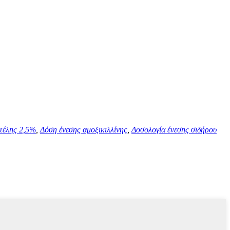
τέλης 2,5%
,
Δόση ένεσης αμοξικιλλίνης
,
Δοσολογία ένεσης σιδήρου