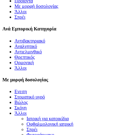
Προϊόντα
Με μορφή δοσολογίας
Άλλοι
Σπρέι
Ανά Εμπορική Κατηγορία
Αντιβακτηριακό
Αναλγητικό
Αντιελμινθικό
Θρεπτικός
Ορμονική
Άλλοι
Με μορφή δοσολογίας
Ενεση
Στοματικό υγρό
Βώλος
Σκόνη
Άλλοι
Ιατρική για κατοικίδια
Οφθαλμολογική ιατρική
Σπρέι
Φυτοφάρμακο