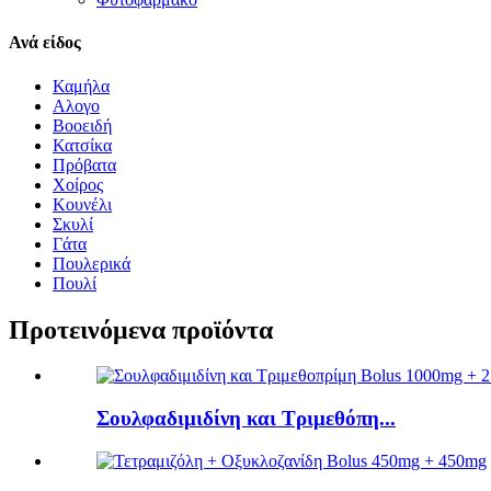
Ανά είδος
Καμήλα
Αλογο
Βοοειδή
Κατσίκα
Πρόβατα
Χοίρος
Κουνέλι
Σκυλί
Γάτα
Πουλερικά
Πουλί
Προτεινόμενα προϊόντα
Σουλφαδιμιδίνη και Τριμεθόπη...