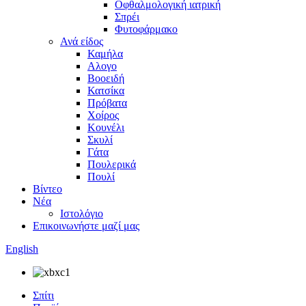
Οφθαλμολογική ιατρική
Σπρέι
Φυτοφάρμακο
Ανά είδος
Καμήλα
Αλογο
Βοοειδή
Κατσίκα
Πρόβατα
Χοίρος
Κουνέλι
Σκυλί
Γάτα
Πουλερικά
Πουλί
Βίντεο
Νέα
Ιστολόγιο
Επικοινωνήστε μαζί μας
English
Σπίτι