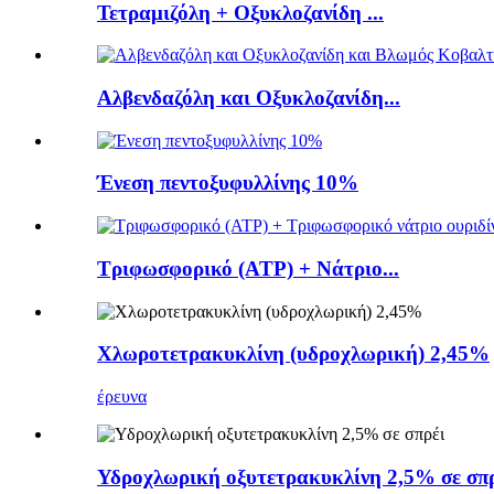
Τετραμιζόλη + Οξυκλοζανίδη ...
Αλβενδαζόλη και Οξυκλοζανίδη...
Ένεση πεντοξυφυλλίνης 10%
Τριφωσφορικό (ATP) + Νάτριο...
Χλωροτετρακυκλίνη (υδροχλωρική) 2,45%
έρευνα
Υδροχλωρική οξυτετρακυκλίνη 2,5% σε σπ