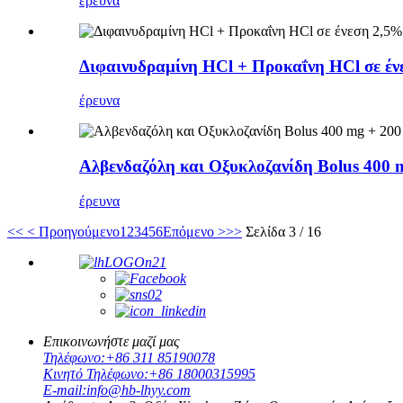
έρευνα
Διφαινυδραμίνη HCl + Προκαΐνη HCl σε έ
έρευνα
Αλβενδαζόλη και Οξυκλοζανίδη Bolus 400 
έρευνα
<<
< Προηγούμενο
1
2
3
4
5
6
Επόμενο >
>>
Σελίδα 3 / 16
Επικοινωνήστε μαζί μας
Τηλέφωνο:
+86 311 85190078
Κινητό Τηλέφωνο:
+86 18000315995
E-mail:
info@hb-lhyy.com