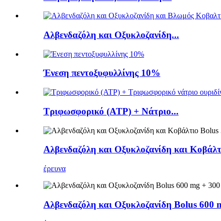
Αλβενδαζόλη και Οξυκλοζανίδη...
Ένεση πεντοξυφυλλίνης 10%
Τριφωσφορικό (ATP) + Νάτριο...
Αλβενδαζόλη και Οξυκλοζανίδη και Κοβάλτ
έρευνα
Αλβενδαζόλη και Οξυκλοζανίδη Bolus 600 