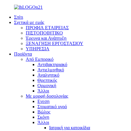
Σπίτι
Σχετικά με εμάς
ΠΡΟΦΙΛ ΕΤΑΙΡΕΙΑΣ
ΠΙΣΤΟΠΟΙΗΤΙΚΟ
Έρευνα και Ανάπτυξη
ΞΕΝΑΓΗΣΗ ΕΡΓΟΣΤΑΣΙΟΥ
ΥΠΗΡΕΣΙΑ
Προϊόντα
Από Εμπορικό
Αντιβακτηριακό
Αντιελμινθικό
Αναλγητικό
Θρεπτικός
Ορμονική
Άλλοι
Με μορφή δοσολογίας
Ενεση
Στοματικό υγρό
Βώλος
Σκόνη
Άλλοι
Ιατρική για κατοικίδια