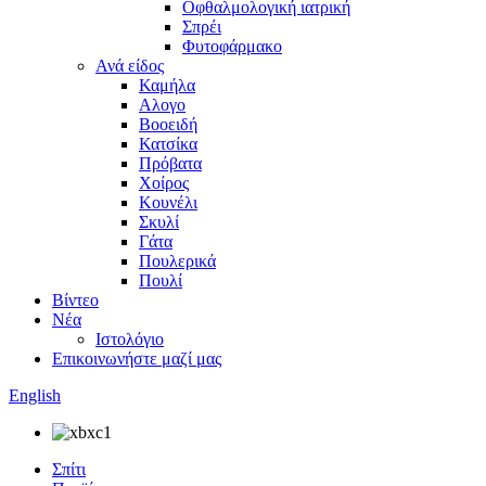
Οφθαλμολογική ιατρική
Σπρέι
Φυτοφάρμακο
Ανά είδος
Καμήλα
Αλογο
Βοοειδή
Κατσίκα
Πρόβατα
Χοίρος
Κουνέλι
Σκυλί
Γάτα
Πουλερικά
Πουλί
Βίντεο
Νέα
Ιστολόγιο
Επικοινωνήστε μαζί μας
English
Σπίτι