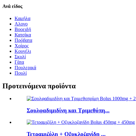
Ανά είδος
Καμήλα
Αλογο
Βοοειδή
Κατσίκα
Πρόβατα
Χοίρος
Κουνέλι
Σκυλί
Γάτα
Πουλερικά
Πουλί
Προτεινόμενα προϊόντα
Σουλφαδιμιδίνη και Τριμεθόπη...
Τετραμιζόλη + Οξυκλοζανίδη ...