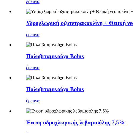
έρευνα
Υδροχλωρική οξυτετρακυκλίνη + Θειική νε
έρευνα
Πολυβιταμινούχο Bolus
έρευνα
Πολυβιταμινούχο Bolus
έρευνα
Ένεση υδροχλωρικής λεβαμισόλης 7,5%