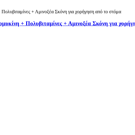
ομυκίνη + Πολυβιταμίνες + Αμινοξέα Σκόνη για χορήγ