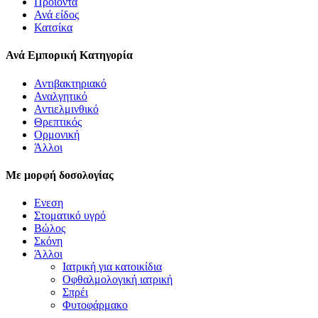
Προϊόντα
Ανά είδος
Κατσίκα
Ανά Εμπορική Κατηγορία
Αντιβακτηριακό
Αναλγητικό
Αντιελμινθικό
Θρεπτικός
Ορμονική
Άλλοι
Με μορφή δοσολογίας
Ενεση
Στοματικό υγρό
Βώλος
Σκόνη
Άλλοι
Ιατρική για κατοικίδια
Οφθαλμολογική ιατρική
Σπρέι
Φυτοφάρμακο