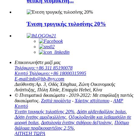
θειική νεομυκίνη...
Ένεση τρυγικής τυλοσίνης 20%
Επικοινωνήστε μαζί μας
Τηλέφωνο:
+86 311 85190078
Κινητό Τηλέφωνο:
+86 18000315995
E-mail:
info@hb-lhyy.com
Διεύθυνση:
Αρ. 3, Οδός Xinghua, Ζώνη Οικονομικής
Ανάπτυξης, Πόλη Xinle, Επαρχία Hebei, Κίνα
© Πνευματικά δικαιώματα - 2019-2022: Με επιφύλαξη παντός
δικαιώματος.
Ζεστά προϊόντα
-
Χάρτης ιστότοπου
-
AMP
Κινητό
Ένεση τρυγικής τυλοσίνης 20%
,
Δόση αλβενδαζόλης bolus
,
Δόση ένεσης αμοξικιλλίνης
,
Οξυκλοζανίδη και λεβαμισόλη σε
μορφή bolus
,
Δοσολογία ένεσης σιδήρου δεξτράνης
,
Πόσιμο
διάλυμα πραζικουαντέλης 2,5%
,
ΑΙΤΗΣΗ ΤΩΡΑ