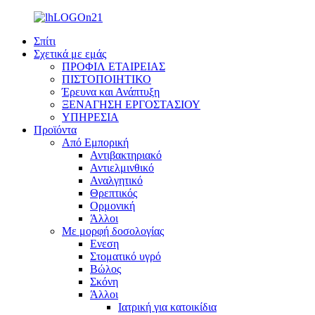
Σπίτι
Σχετικά με εμάς
ΠΡΟΦΙΛ ΕΤΑΙΡΕΙΑΣ
ΠΙΣΤΟΠΟΙΗΤΙΚΟ
Έρευνα και Ανάπτυξη
ΞΕΝΑΓΗΣΗ ΕΡΓΟΣΤΑΣΙΟΥ
ΥΠΗΡΕΣΙΑ
Προϊόντα
Από Εμπορική
Αντιβακτηριακό
Αντιελμινθικό
Αναλγητικό
Θρεπτικός
Ορμονική
Άλλοι
Με μορφή δοσολογίας
Ενεση
Στοματικό υγρό
Βώλος
Σκόνη
Άλλοι
Ιατρική για κατοικίδια