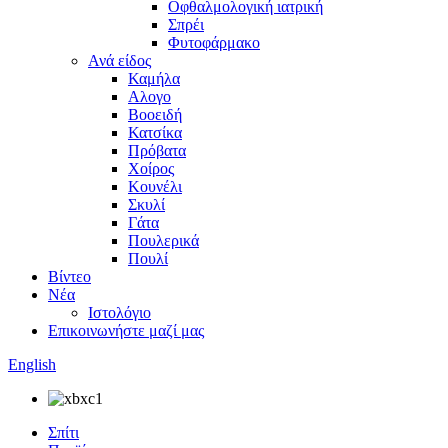
Οφθαλμολογική ιατρική
Σπρέι
Φυτοφάρμακο
Ανά είδος
Καμήλα
Αλογο
Βοοειδή
Κατσίκα
Πρόβατα
Χοίρος
Κουνέλι
Σκυλί
Γάτα
Πουλερικά
Πουλί
Βίντεο
Νέα
Ιστολόγιο
Επικοινωνήστε μαζί μας
English
Σπίτι